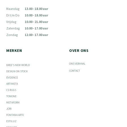
Maandag
13.00 - 18.00 uur
Di t/m Do
10.00 - 18.00 uur
Vrijdag
10.00 - 21.00 uur
Zaterdag
10.00 - 17.00 uur
Zondag
12.00 - 17.00 uur
MERKEN
OVER ONS
ONS VERHAAL
BREE'S NEW WORLD
CONTACT
DESIGN ON STOCK
ÉVIDENCE
ARTIMETA
CS RUGS
TONONE
METAFORM
JORI
FONTANA ARTE
ESTILUZ