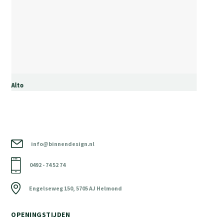
Alto
info@binnendesign.nl
0492 - 74 52 74
Engelseweg 150, 5705 AJ Helmond
OPENINGSTIJDEN