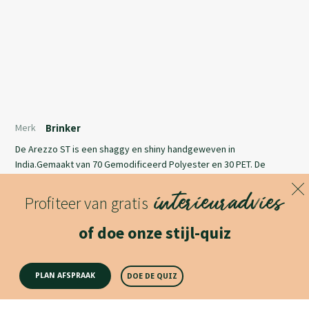
Merk
Brinker
De Arezzo ST is een shaggy en shiny handgeweven in
India.Gemaakt van 70 Gemodificeerd Polyester en 30 PET. De
Arezzo ST is voorraad leverbaar in de maten 170x230 en200x300.
interieuradvies
beschikbaar in 4 verschillende trend kleuren en diverse vormen.
Profiteer van gratis
Lees meer
of doe onze stijl-quiz
Productomschrijving
PLAN AFSPRAAK
DOE DE QUIZ