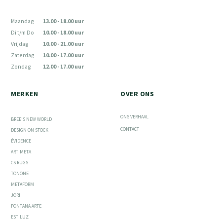
Maandag
13.00 - 18.00 uur
Di t/m Do
10.00 - 18.00 uur
Vrijdag
10.00 - 21.00 uur
Zaterdag
10.00 - 17.00 uur
Zondag
12.00 - 17.00 uur
MERKEN
OVER ONS
ONS VERHAAL
BREE'S NEW WORLD
CONTACT
DESIGN ON STOCK
ÉVIDENCE
ARTIMETA
CS RUGS
TONONE
METAFORM
JORI
FONTANA ARTE
ESTILUZ