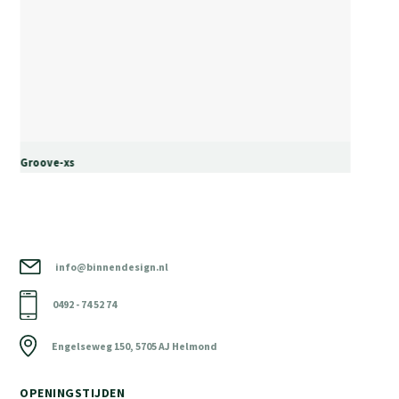
Groove-xs
info@binnendesign.nl
0492 - 74 52 74
Engelseweg 150, 5705 AJ Helmond
OPENINGSTIJDEN