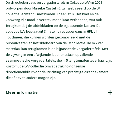
De directiebureaus en vergadertafels in Collectie LVV (in 2009
Kortom, de LVV collectie omvat strak no-nonsense
ontworpen door Marieke Castelijn), zijn gebaseerd op de LV
directiemeubilair voor de inrichting van prachtige directiekamers
collectie, echter nu met bladen uit één stuk. Het blad en de
die nét even anders mogen zijn.
kopwang zijn mooi in verstek met elkaar verbonden, wat ook
terugkomt bij de afdekbladen op de bijpassende kasten. De
collectie LVV bestaat uit 3 maten directiebureaus in HPL of
houtfineer, die kunnen worden gecombineerd met de
bureaukasten en het sideboard van de LV collectie. De mix van
materiaal kan terugkomen in de bijpassende vergadertafels. Met
de zijwang in een afwijkende kleur ontstaan opvallende
asymmetrische vergadertafels, die in 5 lengtematen leverbaar zijn.
Kortom, de LVV collectie omvat strak no-nonsense
directiemeubilair voor de inrichting van prachtige directiekamers
die nét even anders mogen zijn.
Meer informatie