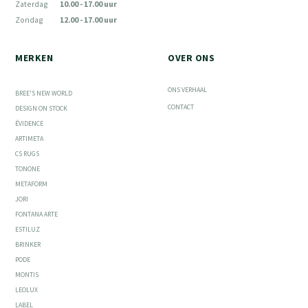
Zaterdag
10.00 - 17.00 uur
Zondag
12.00 - 17.00 uur
MERKEN
OVER ONS
ONS VERHAAL
BREE'S NEW WORLD
CONTACT
DESIGN ON STOCK
ÉVIDENCE
ARTIMETA
CS RUGS
TONONE
METAFORM
JORI
FONTANA ARTE
ESTILUZ
BRINKER
PODE
MONTIS
LEOLUX
LABEL