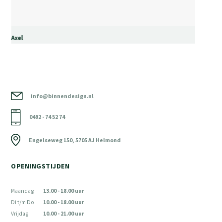
Axel
info@binnendesign.nl
0492 - 74 52 74
Engelseweg 150, 5705 AJ Helmond
OPENINGSTIJDEN
Maandag
13.00 - 18.00 uur
Di t/m Do
10.00 - 18.00 uur
Vrijdag
10.00 - 21.00 uur