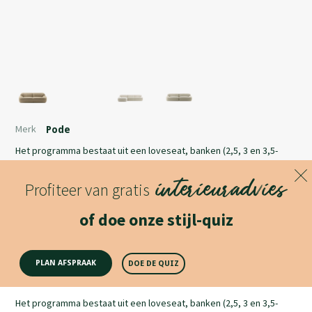
Merk
Pode
Het programma bestaat uit een loveseat, banken (2,5, 3 en 3,5-
zits), verschillende aanbouwelementen (2, 2,5, 3 en 3,5-zits), een
interieuradvies
divan, een chaise longue en een poef.
Profiteer van gratis
Lees meer
of doe onze stijl-quiz
Productomschrijving
PLAN AFSPRAAK
DOE DE QUIZ
Het programma bestaat uit een loveseat, banken (2,5, 3 en 3,5-