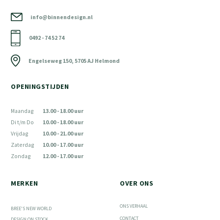
info@binnendesign.nl
0492 - 74 52 74
Engelseweg 150, 5705 AJ Helmond
OPENINGSTIJDEN
Maandag
13.00 - 18.00 uur
Di t/m Do
10.00 - 18.00 uur
Vrijdag
10.00 - 21.00 uur
Zaterdag
10.00 - 17.00 uur
Zondag
12.00 - 17.00 uur
MERKEN
OVER ONS
ONS VERHAAL
BREE'S NEW WORLD
CONTACT
DESIGN ON STOCK