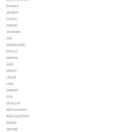
ÉVIDENCE
ARTIMETA
CS RUGS
TONONE
METAFORM
JORI
FONTANA ARTE
ESTILUZ
BRINKER
PODE
MONTIS
LEOLUX
LABEL
HARVINK
EYYE
CASTELIJN
BERT PLANTAGIE
BEEK COLLECTION
BAENKS
ARTIFORT