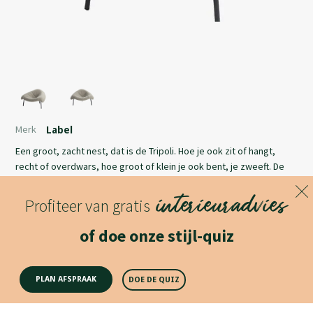
Merk
Label
Een groot, zacht nest, dat is de Tripoli. Hoe je ook zit of hangt,
recht of overdwars, hoe groot of klein je ook bent, je zweeft. De
driepoot geeft zoveel beenruimte dat iedereen zijn draai erin kan
interieuradvies
vinden.
Profiteer van gratis
Lees meer
of doe onze stijl-quiz
Productomschrijving
PLAN AFSPRAAK
DOE DE QUIZ