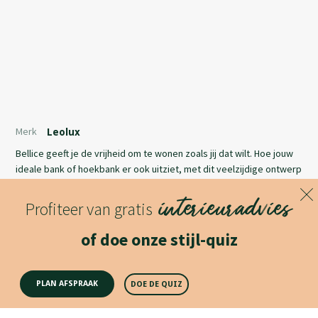
Merk
Leolux
Bellice geeft je de vrijheid om te wonen zoals jij dat wilt. Hoe jouw
ideale bank of hoekbank er ook uitziet, met dit veelzijdige ontwerp
maak je je woonwens werkelijkheid. Geen enkel ander programma
interieuradvies
biedt zo veel mogelijkheden voor opstellingen, styling en comfort.
Profiteer van gratis
Dus laat je fantasie de vrije loop en creëer jouw persoonlijke
Lees meer
droombank.
of doe onze stijl-quiz
Productomschrijving
PLAN AFSPRAAK
DOE DE QUIZ