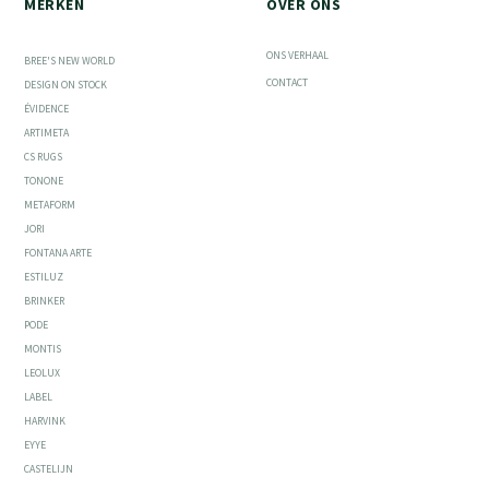
MERKEN
OVER ONS
ONS VERHAAL
BREE'S NEW WORLD
CONTACT
DESIGN ON STOCK
ÉVIDENCE
ARTIMETA
CS RUGS
TONONE
METAFORM
JORI
FONTANA ARTE
ESTILUZ
BRINKER
PODE
MONTIS
LEOLUX
LABEL
HARVINK
EYYE
CASTELIJN