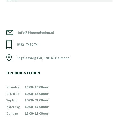
info@binnendesign.nl
0492 - 74 52 74
Engelseweg 150, 5705 AJ Helmond
OPENINGSTIJDEN
Maandag
13.00 - 18.00 uur
Di t/m Do
10.00 - 18.00 uur
Vrijdag
10.00 - 21.00 uur
Zaterdag
10.00 - 17.00 uur
Zondag
12.00 - 17.00 uur