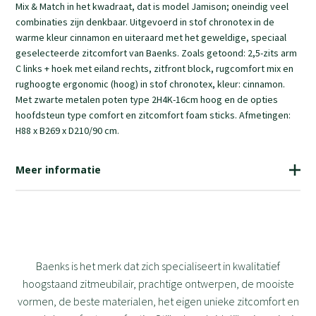
Mix & Match in het kwadraat, dat is model Jamison; oneindig veel
combinaties zijn denkbaar. Uitgevoerd in stof chronotex in de
warme kleur cinnamon en uiteraard met het geweldige, speciaal
geselecteerde zitcomfort van Baenks. Zoals getoond: 2,5-zits arm
C links + hoek met eiland rechts, zitfront block, rugcomfort mix en
rughoogte ergonomic (hoog) in stof chronotex, kleur: cinnamon.
Met zwarte metalen poten type 2H4K-16cm hoog en de opties
hoofdsteun type comfort en zitcomfort foam sticks. Afmetingen:
H88 x B269 x D210/90 cm.
Meer informatie
2109
Baenks is het merk dat zich specialiseert in kwalitatief
hoogstaand zitmeubilair, prachtige ontwerpen, de mooiste
vormen, de beste materialen, het eigen unieke zitcomfort en