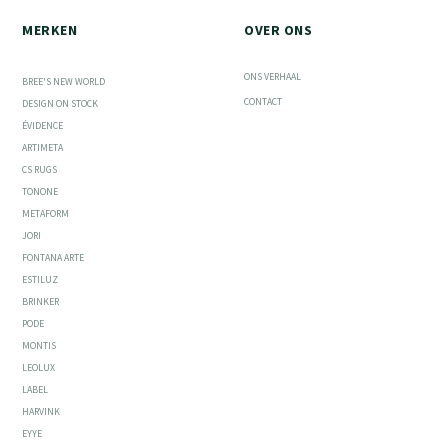
MERKEN
OVER ONS
ONS VERHAAL
BREE'S NEW WORLD
CONTACT
DESIGN ON STOCK
ÉVIDENCE
ARTIMETA
CS RUGS
TONONE
METAFORM
JORI
FONTANA ARTE
ESTILUZ
BRINKER
PODE
MONTIS
LEOLUX
LABEL
HARVINK
EYYE