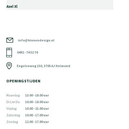
Axel Xl
info@binnendesign.nl
0492 - 74 52 74
Engelseweg 150, 5705 AJ Helmond
OPENINGSTIJDEN
Maandag
13.00 - 18.00 uur
Di t/m Do
10.00 - 18.00 uur
Vrijdag
10.00 - 21.00 uur
Zaterdag
10.00 - 17.00 uur
Zondag
12.00 - 17.00 uur