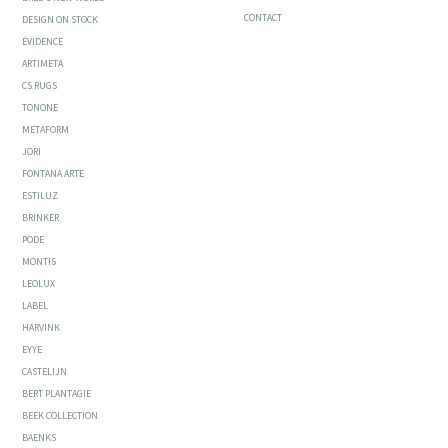
CONTACT
DESIGN ON STOCK
ÉVIDENCE
ARTIMETA
CS RUGS
TONONE
METAFORM
JORI
FONTANA ARTE
ESTILUZ
BRINKER
PODE
MONTIS
LEOLUX
LABEL
HARVINK
EYYE
CASTELIJN
BERT PLANTAGIE
BEEK COLLECTION
BAENKS