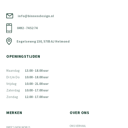
info@binnendesign.nl
0492 - 74 52 74
Engelseweg 150, 5705 AJ Helmond
OPENINGSTIJDEN
Maandag
13.00 - 18.00 uur
Di t/m Do
10.00 - 18.00 uur
Vrijdag
10.00 - 21.00 uur
Zaterdag
10.00 - 17.00 uur
Zondag
12.00 - 17.00 uur
MERKEN
OVER ONS
ONS VERHAAL
BREE'S NEW WORLD