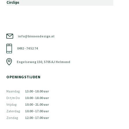
Circlips
info@binnendesign.nl
0492 - 74 52 74
Engelseweg 150, 5705 AJ Helmond
OPENINGSTIJDEN
Maandag
13.00 - 18.00 uur
Di t/m Do
10.00 - 18.00 uur
Vrijdag
10.00 - 21.00 uur
Zaterdag
10.00 - 17.00 uur
Zondag
12.00 - 17.00 uur