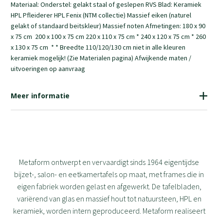
Materiaal: Onderstel: gelakt staal of geslepen RVS Blad: Keramiek
HPL Pfleiderer HPL Fenix (NTM collectie) Massief eiken (naturel
gelakt of standaard beitskleur) Massief noten Afmetingen: 180 x 90
x 75 cm 200 x 100 x 75 cm 220 x 110 x 75 cm * 240 x 120 x 75 cm * 260
x 130 x 75 cm * * Breedte 110/120/130 cm niet in alle kleuren
keramiek mogelijk! (Zie Materialen pagina) Afwijkende maten /
uitvoeringen op aanvraag
Meer informatie
Metaform ontwerpt en vervaardigt sinds 1964 eigentijdse
bijzet-, salon- en eetkamertafels op maat, met frames die in
eigen fabriek worden gelast en afgewerkt. De tafelbladen,
variërend van glas en massief hout tot natuursteen, HPL en
keramiek, worden intern geproduceerd. Metaform realiseert