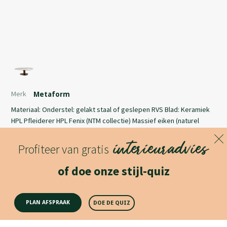
Merk
Metaform
Materiaal: Onderstel: gelakt staal of geslepen RVS Blad: Keramiek
HPL Pfleiderer HPL Fenix (NTM collectie) Massief eiken (naturel
gelakt of standaard beitskleur) Massief noten Afmetingen: 180 x 90
interieuradvies
x 75 cm 200 x 100 x 75 cm 220 x 110 x 75 cm * 240 x 120 x 75 cm * 260
Profiteer van gratis
x 130 x 75 cm * * Breedte 110/120/130 cm niet in alle kleuren
Lees meer
keramiek mogelijk! (Zie Materialen pagina) Afwijkende maten /
of doe onze stijl-quiz
uitvoeringen op aanvraag
Productomschrijving
PLAN AFSPRAAK
DOE DE QUIZ