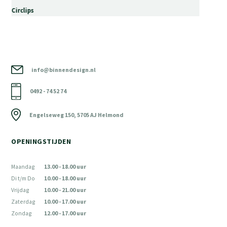
Circlips
info@binnendesign.nl
0492 - 74 52 74
Engelseweg 150, 5705 AJ Helmond
OPENINGSTIJDEN
Maandag
13.00 - 18.00 uur
Di t/m Do
10.00 - 18.00 uur
Vrijdag
10.00 - 21.00 uur
Zaterdag
10.00 - 17.00 uur
Zondag
12.00 - 17.00 uur