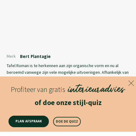
Merk
Bert Plantagie
Tafel Roman is te herkennen aan zijn organische vorm en nu al
beroemd vanwege zijn vele mogelijke uitvoeringen. Afhankelijk van
het formaat, heeft hij één of twee kolompoten, waarvan u de
interieuradvies
positie zelf kunt bepalen – ook ná aankoop. De bladen komen op
Profiteer van gratis
alles voorbereid uit onze ateliers en zijn altijd prachtig afgewerkt,
Lees meer
welk materiaal u ook kiest.
of doe onze stijl-quiz
Productomschrijving
PLAN AFSPRAAK
DOE DE QUIZ