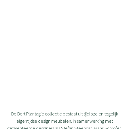
De Bert Plantagie collectie bestaat uit tijdloze en tegelijk
eigentijdse design meubelen. In samenwerking met
getalenteerde designers als Stefan Steenkist, Frans Schrofer,