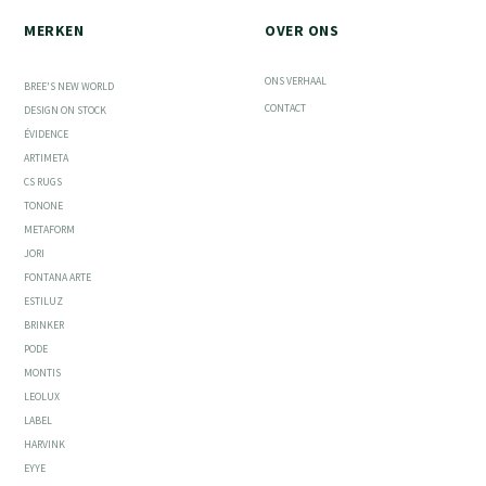
MERKEN
OVER ONS
ONS VERHAAL
BREE'S NEW WORLD
CONTACT
DESIGN ON STOCK
ÉVIDENCE
ARTIMETA
CS RUGS
TONONE
METAFORM
JORI
FONTANA ARTE
ESTILUZ
BRINKER
PODE
MONTIS
LEOLUX
LABEL
HARVINK
EYYE