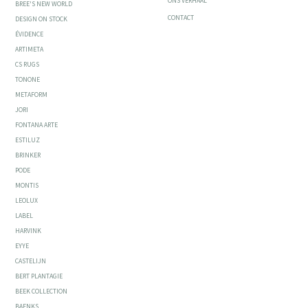
ONS VERHAAL
BREE'S NEW WORLD
CONTACT
DESIGN ON STOCK
ÉVIDENCE
ARTIMETA
CS RUGS
TONONE
METAFORM
JORI
FONTANA ARTE
ESTILUZ
BRINKER
PODE
MONTIS
LEOLUX
LABEL
HARVINK
EYYE
CASTELIJN
BERT PLANTAGIE
BEEK COLLECTION
BAENKS