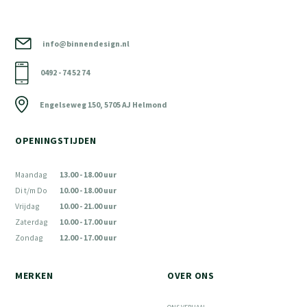
info@binnendesign.nl
0492 - 74 52 74
Engelseweg 150, 5705 AJ Helmond
OPENINGSTIJDEN
Maandag
13.00 - 18.00 uur
Di t/m Do
10.00 - 18.00 uur
Vrijdag
10.00 - 21.00 uur
Zaterdag
10.00 - 17.00 uur
Zondag
12.00 - 17.00 uur
MERKEN
OVER ONS