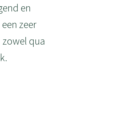
agend en
s een zeer
, zowel qua
k.