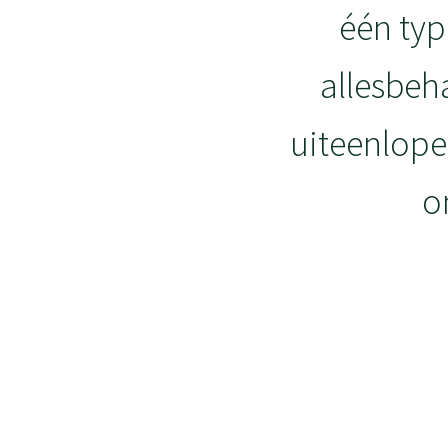
één typ
allesbeha
uiteenlope
o