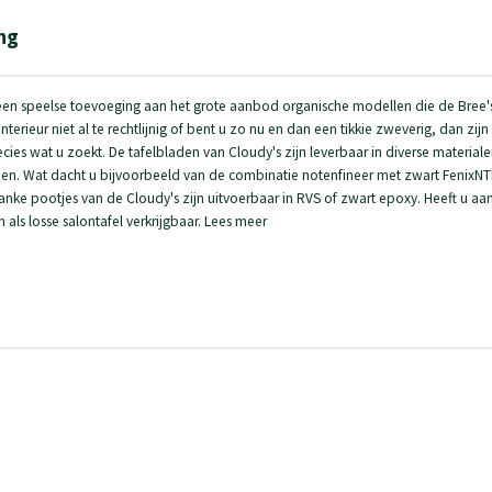
ng
s een speelse toevoeging aan het grote aanbod organische modellen die de Bree'
 interieur niet al te rechtlijnig of bent u zo nu en dan een tikkie zweverig, dan zij
ecies wat u zoekt. De tafelbladen van Cloudy's zijn leverbaar in diverse material
. Wat dacht u bijvoorbeeld van de combinatie notenfineer met zwart FenixNTM
anke pootjes van de Cloudy's zijn uitvoerbaar in RVS of zwart epoxy. Heeft u aa
als losse salontafel verkrijgbaar. Lees meer