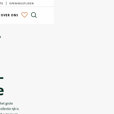
TE
OPENINGSTIJDEN
OVER ONS
e
–
e
 het grote
ectie rijk is.