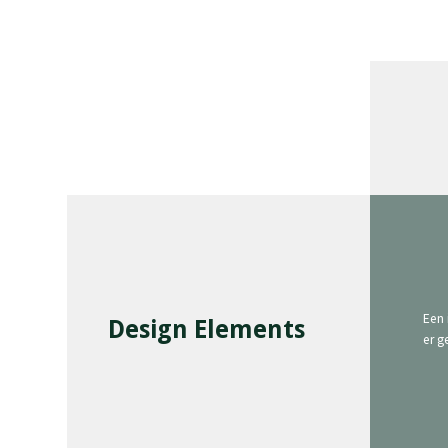
Een 
Design Elements
er g