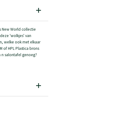
s New World collectie
n deze 'wolkjes' van
en, welke ook met elkaar
 of HPL Plastica brons
n n salontafel genoeg?