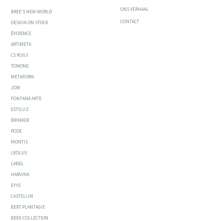
ONS VERHAAL
BREE'S NEW WORLD
CONTACT
DESIGN ON STOCK
ÉVIDENCE
ARTIMETA
CS RUGS
TONONE
METAFORM
JORI
FONTANA ARTE
ESTILUZ
BRINKER
PODE
MONTIS
LEOLUX
LABEL
HARVINK
EYYE
CASTELIJN
BERT PLANTAGIE
BEEK COLLECTION