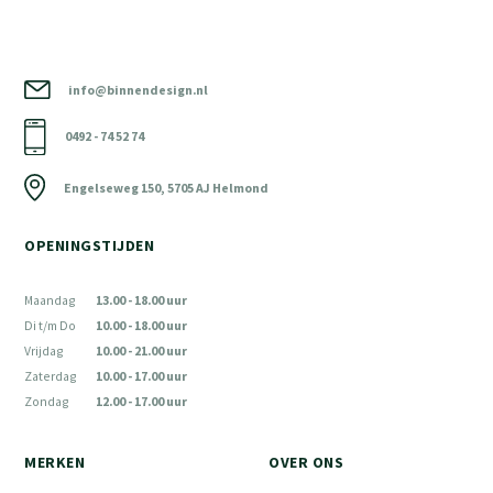
info@binnendesign.nl
0492 - 74 52 74
Engelseweg 150, 5705 AJ Helmond
OPENINGSTIJDEN
Maandag
13.00 - 18.00 uur
Di t/m Do
10.00 - 18.00 uur
Vrijdag
10.00 - 21.00 uur
Zaterdag
10.00 - 17.00 uur
Zondag
12.00 - 17.00 uur
MERKEN
OVER ONS