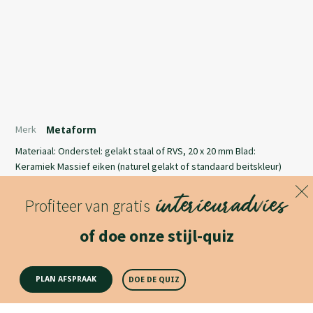
Merk
Metaform
Materiaal: Onderstel: gelakt staal of RVS, 20 x 20 mm Blad:
Keramiek Massief eiken (naturel gelakt of standaard beitskleur)
Massief noten HPL Pfleiderer HPL Fenix (NTM collectie) Afmetingen:
interieuradvies
80 x 80 x 36 cm 100 x 100 x 36 cm 140 x 70 x 36 cm Afwijkende maten
Profiteer van gratis
/ uitvoeringen op aanvraag
Lees meer
of doe onze stijl-quiz
Productomschrijving
PLAN AFSPRAAK
DOE DE QUIZ