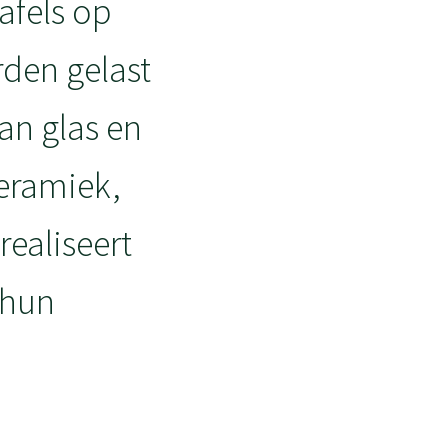
tafels op
rden gelast
an glas en
keramiek,
ealiseert
 hun