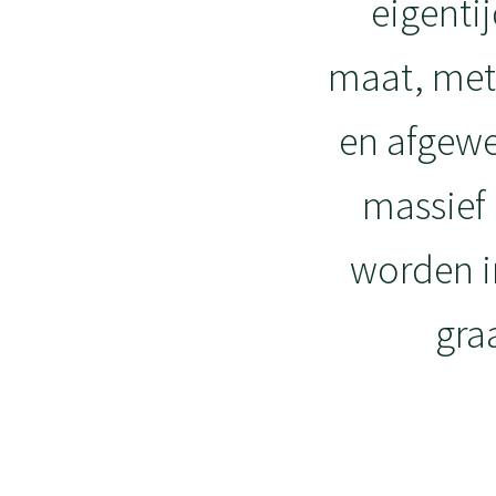
eigentij
maat, met 
en afgewe
massief 
worden i
gra