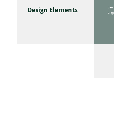
Een 
Design Elements
er g