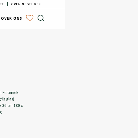
TE
OPENINGSTIJDEN
OVER ONS
d: keramiek
ijs glas)
 x 36 cm 180 x
ag