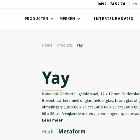
0492 - 74 52 74
TEL
ROU
PRODUCTEN
MERKEN
INTERIEURADVIES
Home
Products
Yay
Yay
Materiaal: Onderstel: gelakt staal, 12 x 12 mm Onderbla
Bovenblad: keramiek of glas (helder glas, brons glas of gr
Afmetingen: 120 x 60 x 36 cm 140 x 60 x 36 cm 160 x 60
60 x 36 cm Afwijkende maten / uitvoeringen op aanvra
Lees meer
Merk
Metaform