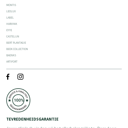
MONTIS
LEOLUX
LABEL
HARVINK
EYYE
CASTELIJN
BERT PLANTAGIE
BEEK COLLECTION
BAENKS
ARTIFORT
TEVREDENHEIDSGARANTIE