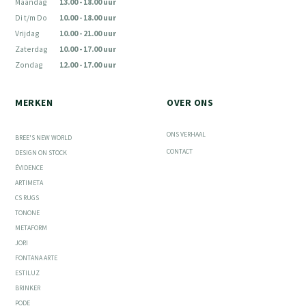
Maandag
13.00 - 18.00 uur
Di t/m Do
10.00 - 18.00 uur
Vrijdag
10.00 - 21.00 uur
Zaterdag
10.00 - 17.00 uur
Zondag
12.00 - 17.00 uur
MERKEN
OVER ONS
ONS VERHAAL
BREE'S NEW WORLD
CONTACT
DESIGN ON STOCK
ÉVIDENCE
ARTIMETA
CS RUGS
TONONE
METAFORM
JORI
FONTANA ARTE
ESTILUZ
BRINKER
PODE