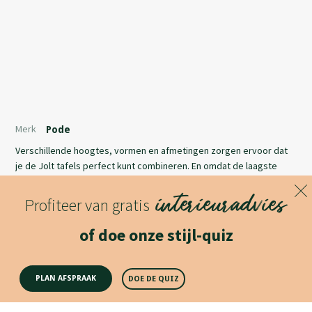
Merk
Pode
Verschillende hoogtes, vormen en afmetingen zorgen ervoor dat
je de Jolt tafels perfect kunt combineren. En omdat de laagste
variant slechts 29 cm hoog is, sluit Jolt ook prima aan bij een bank
interieuradvies
of stoel met een lagere zitting. Slow, low en lazy, bij Pode houden
Profiteer van gratis
we daar wel van. Jij toch ook?
Lees meer
of doe onze stijl-quiz
Productomschrijving
PLAN AFSPRAAK
DOE DE QUIZ