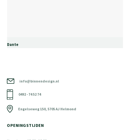
Dante
info@binnendesign.nl
0492 - 74 52 74
Engelseweg 150, 5705 AJ Helmond
OPENINGSTIJDEN